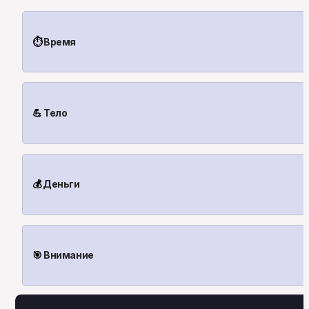
⏱
 Время
💪
 Тело
💰
 Деньги
🎯
 Внимание