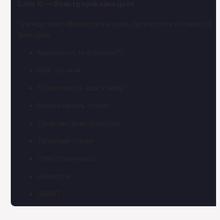
Блок 10 — Фильтр проверки цели
Прежде чем зафиксировать цель, пропустите её через 9 
фильтров:
Адекватность (реально?)
Моя / не моя
Транзитность (шаг к чему?)
Можно начать сейчас
Удовольствие процесса
Телесный отклик
Ответственность
Ценности
SMART