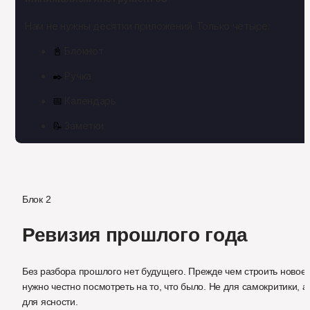
Нам не нужны десятки приложений. Только четыре:
📓
 Блокнот
✒️
 Ручка
📅
 Календарь
📝
 Заметки
Блок 2
Ревизия прошлого года
Без разбора прошлого нет будущего. Прежде чем строить новое 
нужно честно посмотреть на то, что было. Не для самокритики, а 
для ясности.