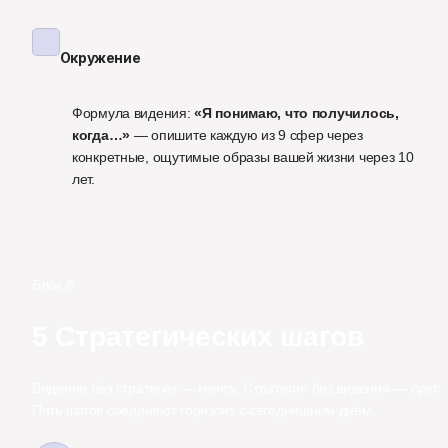
Окружение
Формула видения: 
«Я понимаю, что получилось, 
когда…»
 — опишите каждую из 9 сфер через 
конкретные, ощутимые образы вашей жизни через 10 
лет.
Блок 8
5 Стратегических шагов
Видение без стратегии — мечта. Стратегия без видения — суета.
Пять шагов соединяют горизонт с сегодняшним днём.